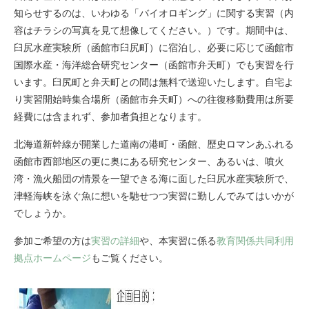
知らせするのは、いわゆる「バイオロギング」に関する実習（内
容はチラシの写真を見て想像してください。）です。期間中は、
臼尻水産実験所（函館市臼尻町）に宿泊し、必要に応じて函館市
国際水産・海洋総合研究センター（函館市弁天町）でも実習を行
います。臼尻町と弁天町との間は無料で送迎いたします。自宅よ
り実習開始時集合場所（函館市弁天町）への往復移動費用は所要
経費には含まれず、参加者負担となります。
北海道新幹線が開業した道南の港町・函館、歴史ロマンあふれる
函館市西部地区の更に奥にある研究センター、あるいは、噴火
湾・漁火船団の情景を一望できる海に面した臼尻水産実験所で、
津軽海峡を泳ぐ魚に想いを馳せつつ実習に勤しんでみてはいかが
でしょうか。
参加ご希望の方は
実習の詳細
や、本実習に係る
教育関係共同利用
拠点ホームページ
もご覧ください。