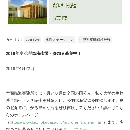
カテゴリ：
お知らせ
水圏ステーション
生態系変動解析分野
2016年度 公開臨海実習・参加者募集中！
2016年4月22日
室蘭臨海実験所では７月と８月に全国の国公立・私立大学の生物
系学部生・大学院生を対象とした公開臨海実習を開催します。夏
の北海道に広がる豊かな海をぜひ体験してください！詳細はこち
らのホームページ
（
https://www.fsc.hokudai.ac.jp/muroran/training.html
）まで。多
数のご応募をお待ちしております。
ポスター