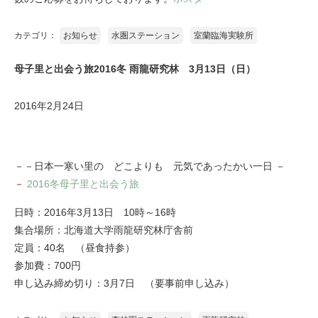
カテゴリ：
お知らせ
水圏ステーション
室蘭臨海実験所
母子里と出会う旅2016冬 雨龍研究林 3月13日（日）
2016年2月24日
－－日本一寒い里の どこよりも 元気であったかい一日 －
－
2016冬母子里と出会う旅
日時：2016年3月13日 10時～16時
集合場所：北海道大学雨龍研究林庁舎前
定員：40名 （昼食持参）
参加費：700円
申し込み締め切り：3月7日 （要事前申し込み）