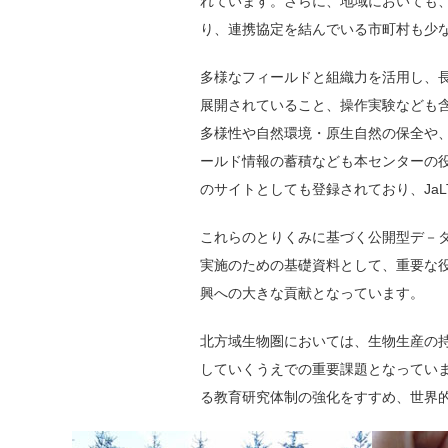
れています。さらに、地域においても
り、連携協定を結んでいる市町村も少
多様なフィールドと組織力を活用し、
展開されていること、操作実験なども
多様性や自然環境・原生自然の保全や
ールド情報の蓄積なども本センターの役割
のサイトとしても登録されており、JaL
これらのとりくみに基づく公開型デ－
実施のための基礎資料として、重要な
興への大きな貢献となっています。
北方域生物圏においては、生物生産の
していくうえでの重要課題となってい
る教育研究体制の強化をすすめ、世界