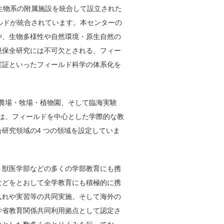
た生物系の附属施設を統合して設立された
ルドが統合されています。本センターの
や、生物多様性や自然環境・原生自然の
境保全研究には不可欠とされる、フィー
実証といったフィールド科学の体系化を
、農場・牧場・植物園、そして臨海実験
織は、フィールドを中心とした学際的な教
研究領域の4 つの領域を設定していま
、獣医学部などの多くの学部教育にも携
などをとおして全学教育にも積極的に携
入れや実習等の共同実施、そして海外の
学省教育関係共同利用拠点として認定さ