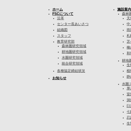
ホーム
施設案
FSCについて
森林
沿革
天
センター長あいさつ
中
組織図
雨
スタッフ
札
教育研究部
苫
森林圏研究領域
檜
耕地圏研究領域
和
水圏研究領域
耕地
統合研究領域
生
各種協定締結状況
植
静
お知らせ
水圏
厚
室
洞
臼
七
忍
生