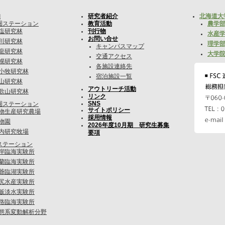
内
研究者紹介
北海道大
圏ステーション
教育活動
農学部
塩研究林
刊行物
水産学
お問い合せ
川研究林
理学部
キャンパスマップ
龍研究林
大学院
交通アクセス
幌研究林
各施設連絡先
小牧研究林
宿泊施設一覧
山研究林
アウトリーチ活動
歌山研究林
リンク
SNS
圏ステーション
サイトポリシー
物生産研究農場
採用情報
物園
2026年度10月期 研究生募集
内研究牧場
要項
ステーション
岸臨海実験所
蘭臨海実験所
爺臨湖実験所
尻水産実験所
飯淡水実験所
路臨海実験所
態系変動解析分野