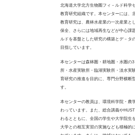
北海道大学北方生物圏フィ－ルド科学セ
教育研究組織です。本センターには、
教育研究は、農林水産業の一次産業と
保全、さらには地域再生などが中心課
ルドを基盤とした研究の構築とデ－タ
目指しています。
本センターは森林圏・耕地圏・水圏の3
所・水産実験所・臨湖実験所・淡水実験
育研究の推進を目的に、専門分野横断型
す。
本センターの教員は、環境科学院・農
わっています。また、総合講義やHUS
わるとともに、全国の学生や大学院生
大学との相互実習の実施なども積極的