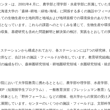
ンタ－は、2001年4 月に、農学部と理学部・水産学部に所属してい
北海道大学の「森林−耕地・緑地−海域」に関係する多くの施設やフィー
しての生物生産や土地利用と地域および地球規模での環境保全のあり方
題となっています。これらの課題へのとりくみを通じて、生物生産や環
の収集、基礎研究も含めた問題解明と解決策の検討、実践をとおしての
 ステーションから構成されており、各ステーションには7つの研究林
所など、合計16 の施設・フィールドが存在しています。教育研究組
の編成を行い、森林圏研究領域・耕地圏研究領域・水圏研究領域・統合
学院において大学院教育に携わるとともに、農学部や理学部、水産学部
TEP（短期留学生プログラム）、一般教育演習（フレッシュマン教育）
を対象とした「野外フォーラム」などの開催、他大学からの実習の受け
に展開しています。センターのいくつかの施設・フィールドは、文部科