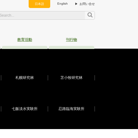
English
日本語
お問い合せ
教育活動
刊行物
札幌研究林
苫小牧研究林
七飯淡水実験所
忍路臨海実験所