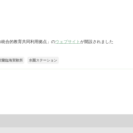
の統合的教育共同利用拠点」の
ウェブサイト
が開設されました
室蘭臨海実験所
水圏ステーション