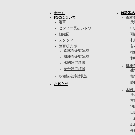
ホーム
施設案
FSCについて
森林
沿革
天
センター長あいさつ
中
組織図
雨
スタッフ
札
教育研究部
苫
森林圏研究領域
檜
耕地圏研究領域
和
水圏研究領域
耕地
統合研究領域
生
各種協定締結状況
植
静
お知らせ
水圏
厚
室
洞
臼
七
忍
生