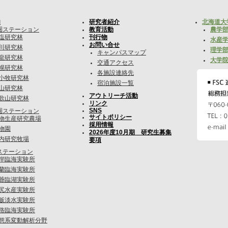
内
研究者紹介
北海道大
圏ステーション
教育活動
農学部
塩研究林
刊行物
水産学
お問い合せ
川研究林
理学部
キャンパスマップ
龍研究林
大学院
交通アクセス
幌研究林
各施設連絡先
小牧研究林
宿泊施設一覧
山研究林
アウトリーチ活動
歌山研究林
リンク
SNS
圏ステーション
サイトポリシー
物生産研究農場
採用情報
物園
2026年度10月期 研究生募集
内研究牧場
要項
ステーション
岸臨海実験所
蘭臨海実験所
爺臨湖実験所
尻水産実験所
飯淡水実験所
路臨海実験所
態系変動解析分野