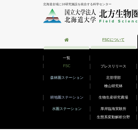
北海道全域に16研究施設を統合する科学センター
FSCについて
一覧
FSC
プレスリリース
森林圏ステーション
北管理部
檜山研究林
耕地圏ステーション
生物生産研究農場
水圏ステーション
厚岸臨海実験所
生態系変動解析分野