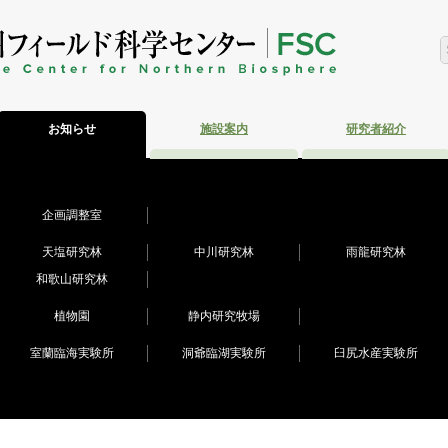
お知らせ
施設案内
研究者紹介
企画調整室
天塩研究林
中川研究林
雨龍研究林
和歌山研究林
植物園
静内研究牧場
室蘭臨海実験所
洞爺臨湖実験所
臼尻水産実験所