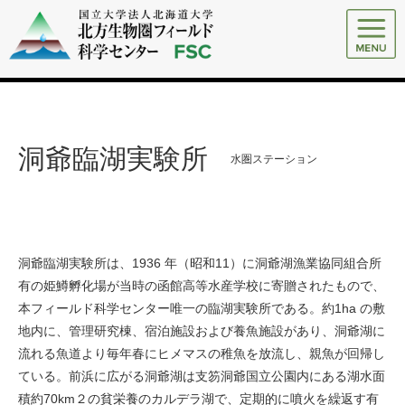
洞爺臨湖実験所
水圏ステーション
洞爺臨湖実験所は、1936 年（昭和11）に洞爺湖漁業協同組合所
有の姫鱒孵化場が当時の函館高等水産学校に寄贈されたもので、
本フィールド科学センター唯一の臨湖実験所である。約1ha の敷
地内に、管理研究棟、宿泊施設および養魚施設があり、洞爺湖に
流れる魚道より毎年春にヒメマスの稚魚を放流し、親魚が回帰し
ている。前浜に広がる洞爺湖は支笏洞爺国立公園内にある湖水面
積約70km２の貧栄養のカルデラ湖で、定期的に噴火を繰返す有