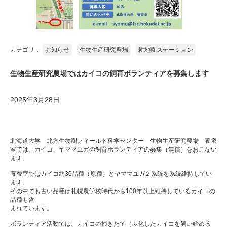
カテゴリ：
お知らせ
生物生産研究農場
耕地圏ステーション
生物生産研究農場ではカイコの飼育ボランティアを募集します
2025年3月28日
北海道大学　北方生物圏フィールド科学センター　生物生産研究農場　養蚕
室では、カイコ、ヤママユガの飼育ボランティアの募集（無償）をおこない
ます。
養蚕室ではカイコ約30品種（原種）とヤママユガ２系統を系統維持してい
ます。
その中でも古い品種は札幌農学校時代から100年以上維持しているカイコの
品種も含
まれています。
ボランティア活動では、カイコの掃きたて（ふ化したカイコを飼い始める