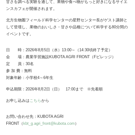
甘さを調べる実験を通して、果物や食べ物がもっと好きになるサイエ
ンスカフェが開催されます。
北方生物圏フィールド科学センターの星野センター長がゲスト講師と
して登壇し、果物のおいしさ・甘さや品種について科学する80分間の
イベントです。
日 時：2026年8月5日（水）13:00～（14:30頃終了予定）
会 場：農業学習施設KUBOTA AGRI FRONT（Fビレッジ）
定 員：30名
参 加 費：無料
対象年齢：小学校4～6年生
申込期限：2026年8月2日（日） 17:00まで ※先着順
お申し込みは
こちら
から
お問い合わせ先：KUBOTA AGRI
FRONT（
kbt_g.agri_front@kubota.com
）