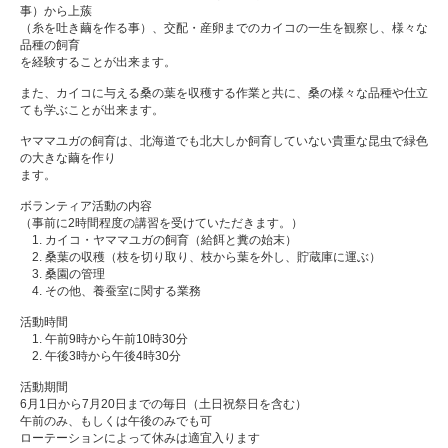
事）から上蔟
（糸を吐き繭を作る事）、交配・産卵までのカイコの一生を観察し、様々な
品種の飼育
を経験することが出来ます。
また、カイコに与える桑の葉を収穫する作業と共に、桑の様々な品種や仕立
ても学ぶことが出来ます。
ヤママユガの飼育は、北海道でも北大しか飼育していない貴重な昆虫で緑色
の大きな繭を作り
ます。
ボランティア活動の内容
（事前に2時間程度の講習を受けていただきます。）
　1. カイコ・ヤママユガの飼育（給餌と糞の始末）
　2. 桑葉の収穫（枝を切り取り、枝から葉を外し、貯蔵庫に運ぶ）
　3. 桑園の管理
　4. その他、養蚕室に関する業務
活動時間
　1. 午前9時から午前10時30分
　2. 午後3時から午後4時30分
活動期間
6月1日から7月20日までの毎日（土日祝祭日を含む）
午前のみ、もしくは午後のみでも可
ローテーションによって休みは適宜入ります