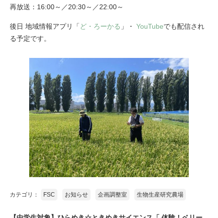
再放送：16:00～／20:30～／22:00～
後日 地域情報アプリ「
ど・ろーかる
」・
YouTube
でも配信され
る予定です。
カテゴリ：
FSC
お知らせ
企画調整室
生物生産研究農場
【中学生対象】ひらめき☆ときめきサイエンス「 体験！ベリー