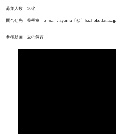
募集人数
10名
問合せ先
養蚕室
e-mail
：
syomu〔@〕fsc.hokudai.ac.jp
参考動画 蚕の飼育