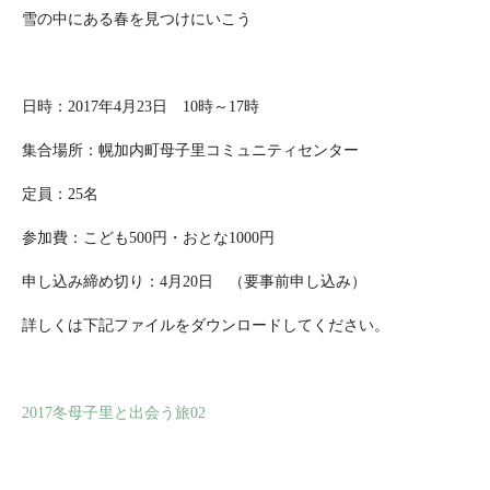
雪の中にある春を見つけにいこう
日時：
2017
年
4
月
23
日
10
時～
17
時
集合場所：幌加内町母子里コミュニティセンター
定員：
25
名
参加費：こども
500
円・おとな
1000
円
申し込み締め切り：
4
月
20
日 （要事前申し込み）
詳しくは下記ファイルをダウンロードしてください。
2017冬母子里と出会う旅02