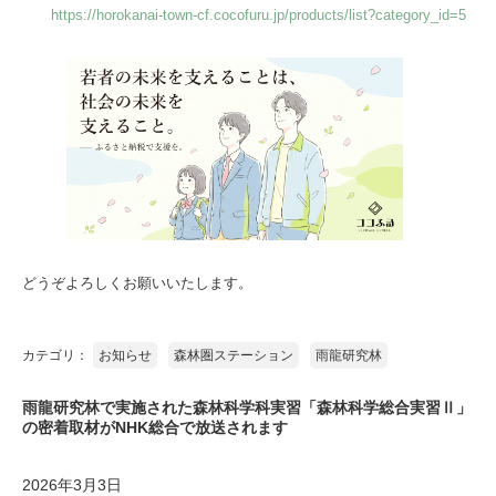
https://horokanai-town-cf.cocofuru.jp/products/list?category_id=5
どうぞよろしくお願いいたします。
カテゴリ：
お知らせ
森林圏ステーション
雨龍研究林
雨龍研究林で実施された森林科学科実習「森林科学総合実習Ⅱ」
の密着取材がNHK総合で放送されます
2026年3月3日