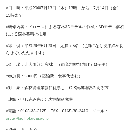
○日 時：平成29年7月13日（木）13時 から 7月14日（金）
13時まで
○研修内容：ドローンによる森林3Dモデルの作成・3Dモデル解析
による森林蓄積の推定
○締 切：平成29年6月23日 定員：5名（定員になり次第締め切
らせていただきます）
○会 場：北大雨龍研究林 （雨竜郡幌加内町字母子里）
○参加費：5000円（宿泊費、食事代含む）
○対 象：森林管理業務に従事し、GIS実務経験のある方
○連絡・申し込み先：北大雨龍研究林
○電話：0165-38-2125 FAX：0165-38-2410 メール：
uryu@fsc.hokudai.ac.jp
○担当 坂井まで