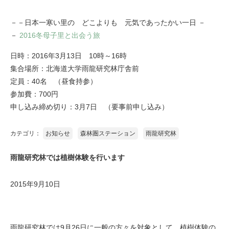
－－日本一寒い里の どこよりも 元気であったかい一日 －
－
2016冬母子里と出会う旅
日時：2016年3月13日 10時～16時
集合場所：北海道大学雨龍研究林庁舎前
定員：40名 （昼食持参）
参加費：700円
申し込み締め切り：3月7日 （要事前申し込み）
カテゴリ：
お知らせ
森林圏ステーション
雨龍研究林
雨龍研究林では植樹体験を行います
2015年9月10日
雨龍研究林では9月26日に一般の方々を対象として、植樹体験の