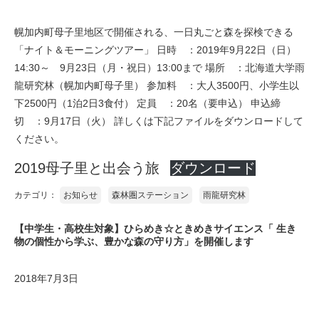
幌加内町母子里地区で開催される、一日丸ごと森を探検できる
「ナイト＆モーニングツアー」 日時 ：2019年9月22日（日）
14:30～ 9月23日（月・祝日）13:00まで 場所 ：北海道大学雨
龍研究林（幌加内町母子里） 参加料 ：大人3500円、小学生以
下2500円（1泊2日3食付） 定員 ：20名（要申込） 申込締
切 ：9月17日（火） 詳しくは下記ファイルをダウンロードして
ください。
2019母子里と出会う旅
ダウンロード
カテゴリ：
お知らせ
森林圏ステーション
雨龍研究林
【中学生・高校生対象】ひらめき☆ときめきサイエンス「 生き
物の個性から学ぶ、豊かな森の守り方」を開催します
2018年7月3日