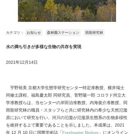
カテゴリ：
お知らせ
森林圏ステーション
雨龍研究林
水の満ち引きが多様な生物の共存を実現
2021年12月14日
宇野裕美 京都大学生態学研究センター特定准教授、横井瑞士
同修士課程、福島慶太郎 同研究員、菅野陽一郎 コロラド州立大
学准教授らは、当センターの岸田治准教授、内海俊介准教授、同
雨龍研究林の職員・スタッフらと共に研究林内の希少な天然氾濫
原において研究を行い、河川の氾濫が氾濫原生態系の生物多様性
を維持する上で重要であることを示しました。本成果は、2021
年 12 月 10 日に国際学術誌「
Freshwater Biology
」にオンライン