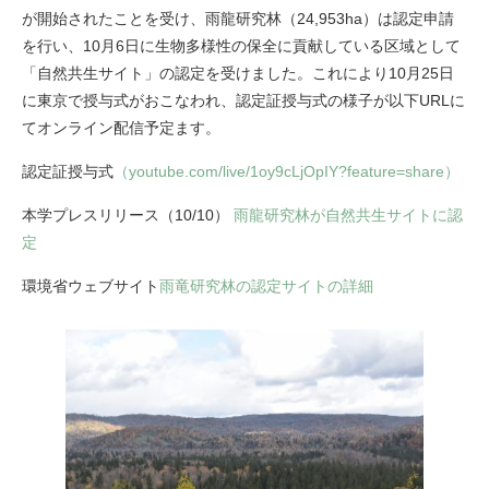
が開始されたことを受け、雨龍研究林（24,953ha）は認定申請
を行い、10月6日に生物多様性の保全に貢献している区域として
「自然共生サイト」の認定を受けました。これにより10月25日
に東京で授与式がおこなわれ、認定証授与式の様子が以下URLに
てオンライン配信予定ます。
認定証授与式
（youtube.com/live/1oy9cLjOpIY?feature=share）
本学プレスリリース（10/10）
雨龍研究林が自然共生サイトに認
定
環境省ウェブサイト
雨竜研究林の認定サイトの詳細