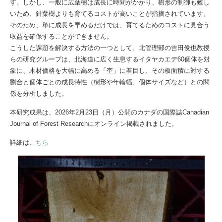
す。しかし、一般に広葉樹は成長に時間がかかり、樹形の制御も難し
いため、針葉樹よりも育てるコストが高いことが指摘されています。
そのため、単に成長を早めるだけでは、育てるためのコストに見合う
収益を確保することができません。
こうした課題を解決する方法の一つとして、北管理部の吉田俊也教授
らの研究グループは、北海道に広く生息するイタヤカエデ60個体を対
象に、木材価格を大幅に高める「杢」に着目し、その板面積に対する
割合と個体ごとの成長特性（樹形や年輪幅、個体サイズなど）との関
係を分析しました。
本研究成果は、2026年2月23日（月）公開のカナダの国際誌Canadian
Journal of Forest Researchにオンライン掲載されました。
詳細は
こちら