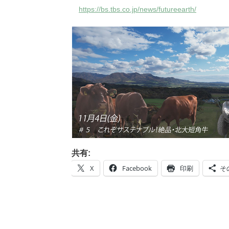
https://bs.tbs.co.jp/news/futureearth/
共有:
X
Facebook
印刷
そ