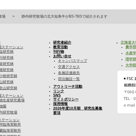
牧場
静内研究牧場の北大短角牛がBS-TBSで紹介されます
内
研究者紹介
北海道大
圏ステーション
教育活動
農学部
塩研究林
刊行物
水産学
お問い合せ
川研究林
理学部
キャンパスマップ
龍研究林
大学院
交通アクセス
幌研究林
各施設連絡先
小牧研究林
宿泊施設一覧
山研究林
アウトリーチ活動
歌山研究林
リンク
SNS
圏ステーション
サイトポリシー
物生産研究農場
採用情報
物園
2026年度10月期 研究生募集
内研究牧場
要項
ステーション
岸臨海実験所
蘭臨海実験所