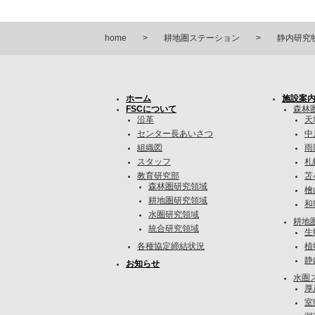
home
耕地圏ステーション
静内研究
ホーム
施設案
FSCについて
森林
沿革
天
センター長あいさつ
中
組織図
雨
スタッフ
札
教育研究部
苫
森林圏研究領域
檜
耕地圏研究領域
和
水圏研究領域
耕地
統合研究領域
生
各種協定締結状況
植
静
お知らせ
水圏
厚
室