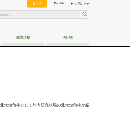
English
日本語
お問い合せ
教育活動
刊行物
ブル！絶品・北大短角牛として静内研究牧場の北大短角牛が紹