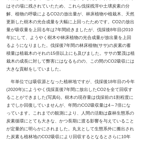
はその場に残されていたため、これら伐採残滓や土壌炭素の分
解、植物の呼吸によるCO
2
の放出量が、林床植物や植栽木、天然
更新した樹木の光合成量を大幅に上回ったためです。CO
2
の放出
量が吸収量を上回る年は7年間続きましたが、伐採後8年目(2010
年)にして、ようやく樹木や林床植物の光合成量が放出量を上回
るようになりました。伐採後7年間の林床植物(ササ)の炭素の蓄
積量は植栽木のそれの15倍以上にも及びました。ササの繁茂は植
栽木の成長に対して弊害にはなるものの、この間のCO
2
吸収には
大きな貢献をしていました。
年単位では吸収源となった植林地ですが、伐採後18年目の今年
(2020年)にようやく伐採直後7年間に放出したCO
2
を全て回収す
ることができました(写真6)。樹木の現存量は伐採前の1割程度に
までしか回復していませんが、年間のCO
2
吸収量は4～7倍にな
っています。これまでの観測により、人間の活動は森林生態系の
炭素循環にとても大きな、かつ長期に渡る影響を与えていること
が定量的に明らかにされました。丸太として生態系外に搬出され
た炭素も植林地のCO
2
吸収により回収するとなるとさらに10年