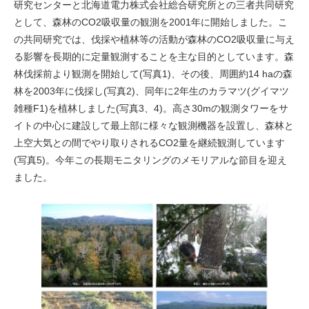
研究センターと北海道電力株式会社総合研究所との三者共同研究
として、森林のCO
2
吸収量の観測を2001年に開始しました。こ
の共同研究では、伐採や植林等の活動が森林のCO
2
吸収量に与え
る影響を長期的に定量観測することを主な目的としています。森
林伐採前より観測を開始して(写真1)、その後、周囲約14 haの森
林を2003年に伐採し(写真2)、同年に2年生のカラマツ(グイマツ
雑種F1)を植林しました(写真3、4)。高さ30mの観測タワーをサ
イトの中心に建設して最上部に様々な観測機器を設置し、森林と
上空大気との間でやり取りされるCO
2
量を継続観測しています
(写真5)。今年この長期モニタリングのメモリアルな節目を迎え
ました。