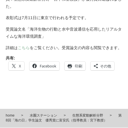
た。
表彰式は7月11日に東京で行われる予定です。
受賞論文名「海洋生物の行動と水中音波通信を応用したリアルタ
イムな海洋環境調査」
詳細は
こちら
をご覧ください。受賞論文の内容も閲覧できます。
共有:
X
Facebook
印刷
その他
home
水圏ステーション
生態系変動解析分野
第
8回「海の日」学生論文 優秀賞に富安氏（指導教員：宮下教授）