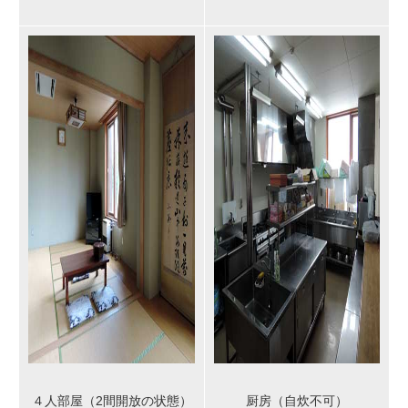
４人部屋（2間開放の状態）
厨房（自炊不可）