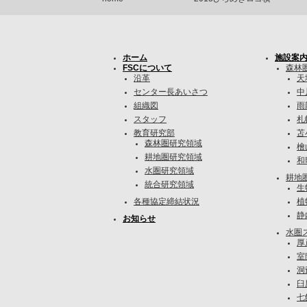
ホーム
施設案
FSCについて
森林
沿革
天
センター長あいさつ
中
組織図
雨
スタッフ
札
教育研究部
苫
森林圏研究領域
檜
耕地圏研究領域
和
水圏研究領域
耕地
統合研究領域
生
各種協定締結状況
植
静
お知らせ
水圏
厚
室
洞
臼
七