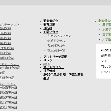
内
研究者紹介
北海道大
圏ステーション
教育活動
農学部
塩研究林
刊行物
水産学
お問い合せ
川研究林
理学部
キャンパスマップ
龍研究林
大学院
交通アクセス
幌研究林
各施設連絡先
小牧研究林
宿泊施設一覧
山研究林
アウトリーチ活動
歌山研究林
リンク
SNS
圏ステーション
サイトポリシー
物生産研究農場
採用情報
物園
2026年度10月期 研究生募集
内研究牧場
要項
ステーション
岸臨海実験所
蘭臨海実験所
爺臨湖実験所
尻水産実験所
飯淡水実験所