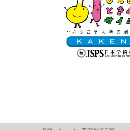
home
2013ひらめきロゴ横