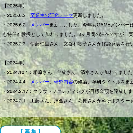
【2025年】
・2025.6.2：
卒業生の研究テーマ
更新しました。
・2025.6.2：
メンバー
更新しました。今年もGAMEメンバー始め
も特任准教授として加わりました。3ヶ月間の滞在ですが、実
・2025.2.3：伊藤柚里さん、文谷和歌子さんが修論発表を
【2024年】
・2024.10.1：相原さん、金成さん、清水さんが加わりまし
・2024.4.4：
メンバー
、
研究内容
の修論、卒研タイトルを更新
・2024.2.17：クラウドファンディングが目標金額を達
・2024.2.1：工藤さん、津金さん、萩原さんが卒研ポスタ
【2023年】
・2023.12.26：東海テレビ「碧い楽園 〜地球のミライ
【 募 集 】