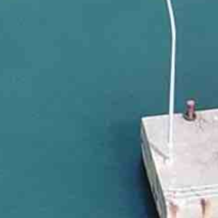
・2018. 11.16：メンバー更新．鈴木一平特任助教が着任し
・2018. 10.31~11.2：第45回国立大学法人臨海・
・2018. 10.31~11.2：第2回道東森里海連環シンポ
画）が京大北海道研究林（標茶）で開催され、伊佐田准教授が
・2018. 10.15：メンバー更新．Angelaが加わりました！
・2018. 9.3：カバー写真を更新しました．九州大学の
・2018. 7.30：愛冠自然史博物館のFacebookを開設しました．
・2018. 5. 2：愛冠自然史博物館の開館が始まりました（1
ら
・2018. 4.10, 13：実験所全体で上級救命講習を受講
・2018. 4. 3：公式 Websiteをリニューアルしました．
・2018. 3.16：山口遥香さん（M2）が第65回日本生態学会で英
・2018. 2.10：頼末特任助教が厚岸町環境問題学習会で