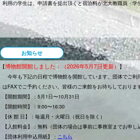
利用の学生は、申請書を提出頂くと宿泊料が北大教職員・学生
【2022年】
・2022.11.1：北大の広報誌「リテラポプリ」で厚岸臨海
・
実験所の紹介ページ
・
「リテラポプリ」サイト
お知らせ
・2022.6.22：寳金総長と横田理事・副学長が実験所の視察
博物館開館しました：（2026年5月7日更新）
・2022.4.26：
メンバー
更新．GAMEプロジェクトでLinda
【
】
・2022.4.13：ソニーグループと「ソーシャル・イノベーシ
今年も下記の日程で博物館を開館しています。団体でご利用
農業・森林・海洋分野の中で、海洋では仲岡所長が代
はFAXでご予約ください。皆様のご来館をお待ちしておりま
・
北大プレスリリースサイトはこちら
【開館期間】：5月1日〜10月31日
・2022.4.4：
卒業生の研究テーマ
更新しました。
【開館時間】：9:00〜16:30
・2022.4.1：
メンバー
更新．新4年生4名（有泉さん、井口さ
【休 館 日】：毎週月・火曜日（祝日を除く）
・2022.1.5：
メンバー
更新．新M1（Willyさん）が加わりま
【入館料金】：無料（団体の場合は事前に事務室までお申し
【団体利用申込用紙】：
こちら