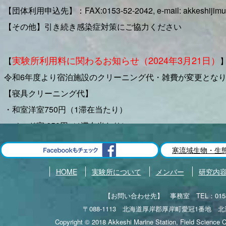
【2021年】
【団体利用申込先】：FAX:0153-52-2042, e-mail: akkeshij
・2021.4.9：メンバー更新．新4年生（飯尾さん、伊藤さ
【その他】引き続き感染症対策にご協力ください
・2021.4.9：M2の田原さんがトップページ用の動画を作っ
実験所利用料に関わるお知らせ（2024年3月21日）
【
【2020年】
令和6年度より宿泊施設のクリーニング代・雑費が変更とな
・2020.10.17：厚岸湖・別寒辺牛湿原「やちっこクラ
【寝具クリーニング代】
・2020.10.10：厚岸町海事記念館主催のこともクラブで
・和室洋室750円（1滞在当たり）
の環境セミナーを行いました。 -->
こちら
・ベッド室 650円（1滞在当たり）
・2020.8.1：厚岸町海事記念館との共催事業「大黒島海
【その他雑費】
寒流域生物・生
どの解説を行いました。 --> その模様の北海道
・200円（1泊当たり）
・2020.6.5：仲岡所長がFMヨコハマの「海を守ろう！
HOME
実験所について
メンバー
研究内
計８回） -->
こちら
実験所利用に関わるお知らせとお願い（2023年5月
【
【お問い合わせ先】 事務室 TEL：0153-52-2056
・2020.1.12：大黒自然研究会主催のシンポジウム「身近
本学の新型コロナウイルス感染拡大防止のための北海道大学の
〒088-1113 北海道厚岸郡厚岸町愛冠1番
をおこないました。 -->
こちら
Copyright © 2018 Akkeshi Marine Station, Field Science Cen
実験所の外部利用を受け入れておりますが、当実験所で開催