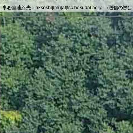
事務室連絡先：akkeshijimu[at]fsc.hokudai.ac.jp (送