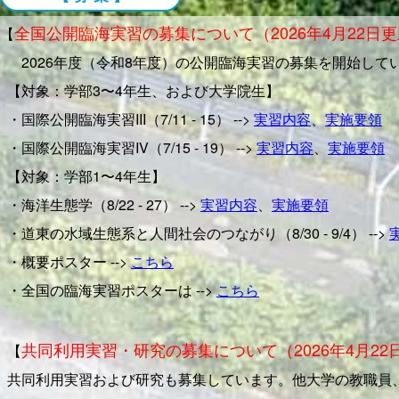
ラッコの生息地である霧多布岬を訪れ、その生態
全国公開臨海実習の募集について（2026年4月22日
【
地球碧い楽園 〜地球のミライをつなごう〜
（20
2026年度（令和8年度）の公開臨海実習の募集を開始して
・2023.12.21：ブルーカーボンの研究を進めるために一
【対象：学部3〜4年生、および大学院生】
行われています。厚岸臨海実験所も参加します。皆
・国際公開臨海実習III（7/11 - 15） -->
実習内容
、
実施要領
地球温暖化対策の希望｜ブルーカーボンの早急
・国際公開臨海実習IV（7/15 - 19） -->
実習内容
、
実施要領
・2023.12.1：
メンバー
の研究テーマを更新しました．
【対象：学部1〜4年生】
・2023.7.27：Willy Angrainiさんが修士論文発表会
・海洋生態学（8/22 - 27） -->
実習内容
、
実施要領
・2023.4.27：昨年度の修士論文と卒業研究の研究題目を
研究
・道東の水域生態系と人間社会のつながり（8/30 - 9/4） -->
・2023.4.12：
メンバー
更新．GAMEプロジェクトでLilli
・概要ポスター -->
こちら
・2023.4.12：
メンバー
更新．新4年生3名（工藤さん、津金
・全国の臨海実習ポスターは -->
こちら
・2023.2.10：甲田さん、齋藤さん、関岡さんが修論発表
・2023.2.1：有泉さん、井口さん、川島さん、文谷さん
共同利用実習・研究の募集について（2026年4月22
【
・2023.1.17：北大の研究を発信するウェブマガジン「
共同利用実習および研究も募集しています。他大学の教職員
・
リサーチタイムズ：【動画公開】知のフィールド