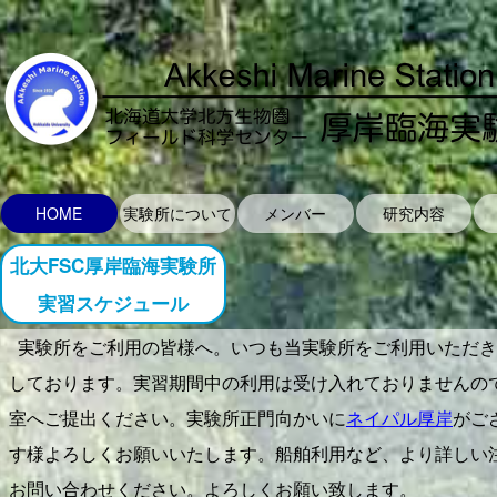
HOME
実験所について
メンバー
研究内容
北大FSC厚岸臨海実験所
実習スケジュール
実験所をご利用の皆様へ。いつも当実験所をご利用いただき
しております。実習期間中の利用は受け入れておりませんの
室へご提出ください。実験所正門向かいに
ネイパル厚岸
がご
す様よろしくお願いいたします。船舶利用など、より詳しい
お問い合わせください。よろしくお願い致します。