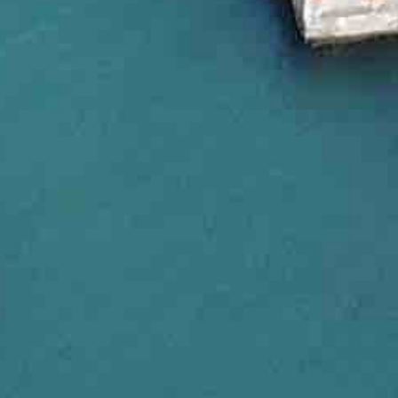
【2017年】
・2017. 12.28：国際教育研究プログラム（GAME）の参加
・2017. 11.28：難波瑞穂さん（D1）と太田百音さん（M
・2017. 10.26~27：第1回道東森里海連環シンポジウ
海道研究林小林和也講師が企画）．-->
こちら
・2017. 9.29：卒業生のVenus Leopardasさん（20
子
・2017. 6.7~8：全国臨海・臨湖実験所 所長会議が厚岸で開
・2017. 2.18：山口遥香さん（M1）が厚岸町環境問題学