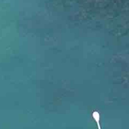
があります。利用を希望される方は、必ず
利用案内と実験所
【2019年】
い。宿泊利用は原則として、研究、教育、研修などの目的に
・2019.10.31：学術研究員の須藤健二さんが中心に行った
北海道大学の方針として、「三つの密(密閉空間、密集場所、
・2019. 9.27：八戸工業大学の実習が開催され，その活動報告が
い等の手指衛生」「換気」は、一般的な感染症の予防に効果
・2019. 5.23：標津高校（海洋教育パイオニアスクール
の防止のための基本的な行動については、適切に対応して頂
田原さんが講師を務め，その内容が北海道新聞と釧路新聞で紹
ます。
・2019. 5.18-19：北海道教育大学釧路校の自然科学実習が開
・事務室連絡先 => 電話:0153-52-2056, e-mail: akkeshiji
・2019. 5. 1：今年も愛冠自然史博物館の開館が始まりま
・2019. 4.23：新メンバーが上級救命講習を受講しまし
・2019. 4.22：メンバー更新．ドイツからGAME2019
・2019. 4.1：メンバー更新．新4年生が加わりました！
・2019. 2.1：長谷川貴章さん（M1）が，厚岸町の環境パネ
【2018年】